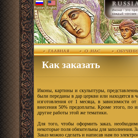
Как заказать
Иконы, картины и скульптуры, представленны
были переданы в дар церкви или находятся в 
изготовления от 1 месяца, в зависимости от
внесения 50% предоплаты. Кроме этого, по и
другие работы этой же тематики.
Для того, чтобы оформить заказ, необходи
некоторые поля обязательны для заполнения. З
Заказ можно сделать и написав нам по электр