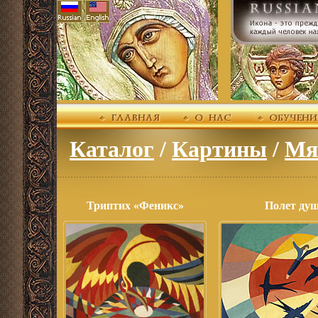
Каталог
/
Картины
/
Мя
Триптих «Феникс»
Полет ду