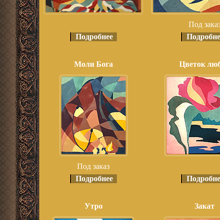
Под зака
Подробнее
Подробне
Моли Бога
Цветок лю
Под заказ
Подробнее
Подробне
Утро
Закат